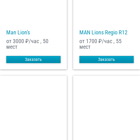
С
Политикой конфиденциальности
ознакомлен(а), даю согласие на
обработку моих Персональных данных
Man Lion's
MAN Lions Regio R12
Отправить заказ
от 3000
₽/час , 50
от 1700
₽/час , 55
мест
мест
Заказать
Заказать