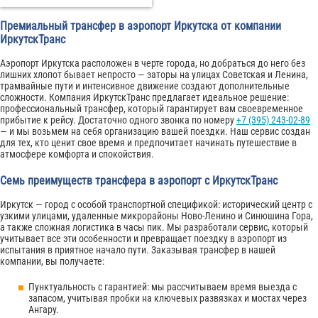
Премиальный трансфер в аэропорт Иркутска от компании
ИркутскТранс
Аэропорт Иркутска расположен в черте города, но добраться до него без
лишних хлопот бывает непросто — заторы на улицах Советская и Ленина,
трамвайные пути и интенсивное движение создают дополнительные
сложности. Компания ИркутскТранс предлагает идеальное решение:
профессиональный трансфер, который гарантирует вам своевременное
прибытие к рейсу. Достаточно одного звонка по номеру
+7 (395) 243-02-89
— и мы возьмем на себя организацию вашей поездки. Наш сервис создан
для тех, кто ценит свое время и предпочитает начинать путешествие в
атмосфере комфорта и спокойствия.
Семь преимуществ трансфера в аэропорт с ИркутскТранс
Иркутск — город с особой транспортной спецификой: исторический центр с
узкими улицами, удаленные микрорайоны Ново-Ленино и Синюшина Гора,
а также сложная логистика в часы пик. Мы разработали сервис, который
учитывает все эти особенности и превращает поездку в аэропорт из
испытания в приятное начало пути. Заказывая трансфер в нашей
компании, вы получаете:
Пунктуальность с гарантией: мы рассчитываем время выезда с
запасом, учитывая пробки на ключевых развязках и мостах через
Ангару.