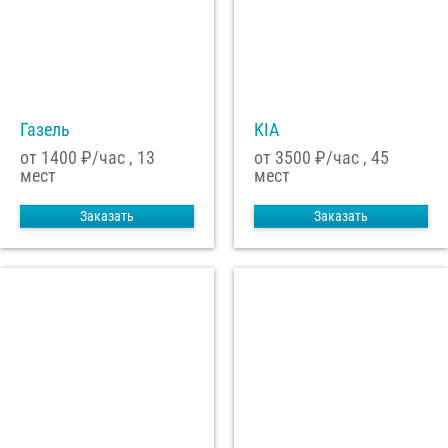
С
Политикой конфиденциальности
ознакомлен(а), даю согласие на
обработку моих Персональных данных
Отправить заказ
Газель
KIA
от 1400
₽/час , 13
от 3500
₽/час , 45
мест
мест
Заказать
Заказать