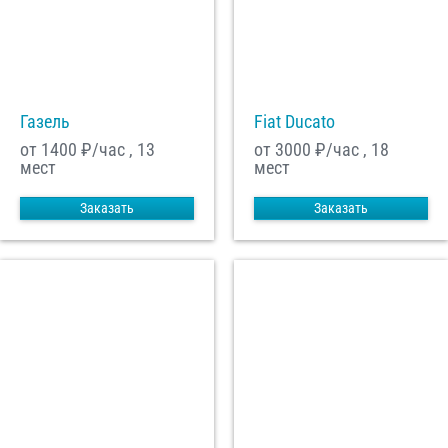
С
Политикой конфиденциальности
ознакомлен(а), даю согласие на
обработку моих Персональных данных
Отправить заказ
Газель
Fiat Ducato
от 1400
₽/час , 13
от 3000
₽/час , 18
мест
мест
Заказать
Заказать