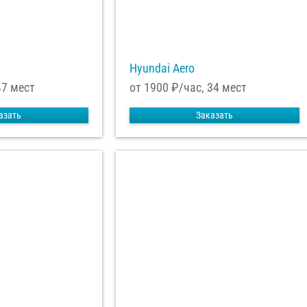
Hyundai Aero
47 мест
от 1900
₽/час, 34 мест
азать
Заказать
енциальности
ознакомлен(а), даю
отку моих Персональных данных
равить заказ