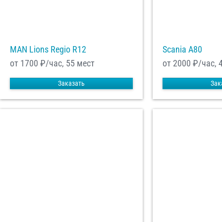
MAN Lions Regio R12
Scania A80
от 1700
₽/час, 55 мест
от 2000
₽/час, 
Заказать
Зак
С
Политикой конфид
согласие на обраб
Отп