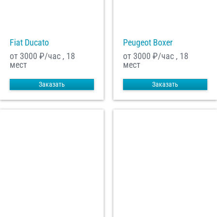
С
Политикой конфиденциальности
ознакомлен(а), даю согласие на
обработку моих Персональных данных
Fiat Ducato
Peugeot Boxer
Отправить заказ
от 3000
₽/час , 18
от 3000
₽/час , 18
мест
мест
Заказать
Заказать