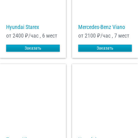
С
Политикой конфиденциальности
ознакомлен(а), даю согласие на
обработку моих Персональных данных
Hyundai Starex
Mercedes-Benz Viano
Отправить заказ
от 2400
₽/час , 6 мест
от 2100
₽/час , 7 мест
Заказать
Заказать